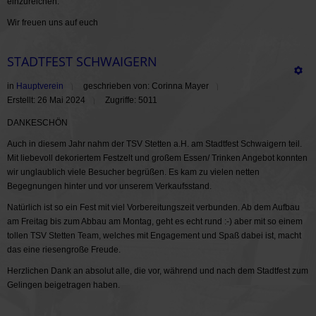
einzureichen.
Wir freuen uns auf euch
STADTFEST SCHWAIGERN
in
Hauptverein
geschrieben von: Corinna Mayer
Erstellt: 26 Mai 2024
Zugriffe: 5011
DANKESCHÖN
Auch in diesem Jahr nahm der TSV Stetten a.H. am Stadtfest Schwaigern teil.
Mit liebevoll dekoriertem Festzelt und großem Essen/ Trinken Angebot konnten
wir unglaublich viele Besucher begrüßen. Es kam zu vielen netten
Begegnungen hinter und vor unserem Verkaufsstand.
Natürlich ist so ein Fest mit viel Vorbereitungszeit verbunden. Ab dem Aufbau
am Freitag bis zum Abbau am Montag, geht es echt rund :-) aber mit so einem
tollen TSV Stetten Team, welches mit Engagement und Spaß dabei ist, macht
das eine riesengroße Freude.
Herzlichen Dank an absolut alle, die vor, während und nach dem Stadtfest zum
Gelingen beigetragen haben.