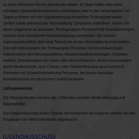
zu einer infizierten Person binnen der letzten 14 Tage hatten oder einer
sonstigen Quarantänemaßnahme unterliegen oder in den vergangenen 14
Tagen in einem von der Staatsregierung ernannten Risikogebiet waren.
Sollten Gäste während der Veranstaltung Symptome entwickeln, haben Sie
diese umgehend zu verlassen. Risikogruppen Personen mit Vorerkrankungen
müssen eine individuelle Risikoabwägung vornehmen. Sie müssen
eigenverantwortlich über eine Teilnahme an der Veranstaltung entscheiden.
Dies gilt insbesondere für: Schwangere Personen mit Vorerkrankungen,
insbesondere des Atmungssystems, Herzkreislauferkrankungen, Diabetes
mellitus, Erkrankungen der Leber oder Niere Personen, deren Immunsystem
durch Medikamente, eine Chemo- oder Strahlentherapie geschwächt ist
Personen mit Schwerbehinderung Personen, bei denen derartige
Konstellationen im häuslichen Umfeld bestehen
Lüftungskonzept
Die Räumlichkeiten werden alle 15Minuten gelüftet. Wetterabhängig evtl
dauergelüftet.
Das Hygienekonzept sowie Plakate mit Hinweisen zur Hygiene werden an den
Eingängen der Mehrzweckhalle angebracht.
JUGENDAUSSCHUSS