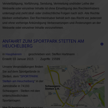
Vervielfältigung, Vorführung, Sendung, Vermietung und/oder Leihe der
Webseite oder einzelner Inhalte ist ohne Einwilligung des Rechteinhabers
untersagt und zieht straf- oder zivilrechtliche Folgen nach sich. Alle Rechte
bleiben vorbehalten. Der Rechteinhaber behält sich das Recht vor, jederzeit
und ohne vorherige Ankündigung Verbesserungen und Änderungen an der
Webseite oder einzelner Inhalte vorzunehmen.
ANFAHRT ZUM SPORTPARK STETTEN AM
HEUCHELBERG
in
Hauptverein
geschrieben von: Steffen Hartmann
Erstellt: 03 Januar 2015
Zugriffe: 15599
Unsere Veranstaltungen finden
Sie auf dem Sportgelände in
Stetten, dem "
SPORTPARK
Stetten am Heuchelberg
" in der
Jahnstraße in 74193
Schwaigern - Stetten mit den
unterschiedlichsten
Sportanlagen:
Von Schwaigern
aus erreichen