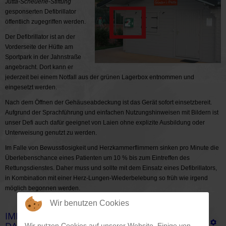
Jutta-Scheuerle-Stiftung
gesponserten Defibrillator
öffentlich zugegriffen werden.
Der Defibrillator ist an der
Vorderseite der Hütte am
Sportpark in der Jahnstraße
angebracht. Dort kann er
jederzeit bei einem Notfall aus der grünen Lagerbox entnommen und
eingesetzt werden.
Nach dem Öffnen der Gehäuseabdeckung ist das Gerät sofort einsetzbereit.
Aufgrund der Sprachführung und einfachen Nutzungshinweisen mit Bildern ist
unser Defi auch dafür geeignet von Laien ohne explizite Ausbildung oder
Unterweisung genutzt zu werden.
Im Falle von Bewusstlosigkeit und Herzkammerflimmern sinken pro Minute die
Überlebenschance eines Patienten um 10 % bis zum Eintreffen des
Rettungsdienstes. Daher muss und sollte mit dem Einsatz eines Defibrillators,
in Kombination mit einer Herz-Lungen-Wiederbelebung so früh wie irgend
möglich begonnen werden.
Wir benutzen Cookies
IMPRESSUM UND
Wir nutzen Cookies auf unserer Website. Einige von