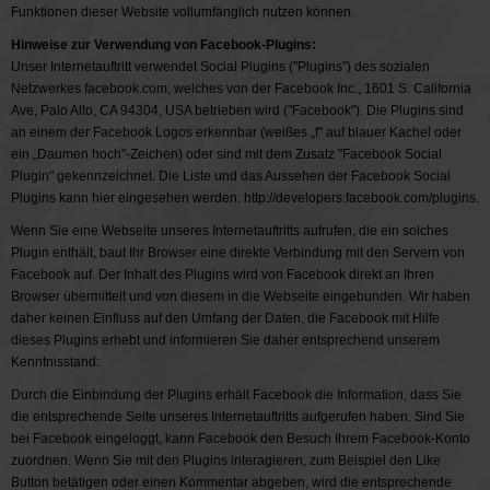
Funktionen dieser Website vollumfänglich nutzen können.
Hinweise zur Verwendung von Facebook-Plugins:
Unser Internetauftritt verwendet Social Plugins ("Plugins") des sozialen
Netzwerkes facebook.com, welches von der Facebook Inc., 1601 S. California
Ave, Palo Alto, CA 94304, USA betrieben wird ("Facebook"). Die Plugins sind
an einem der Facebook Logos erkennbar (weißes „f" auf blauer Kachel oder
ein „Daumen hoch"-Zeichen) oder sind mit dem Zusatz "Facebook Social
Plugin" gekennzeichnet. Die Liste und das Aussehen der Facebook Social
Plugins kann hier eingesehen werden: http://developers.facebook.com/plugins.
Wenn Sie eine Webseite unseres Internetauftritts aufrufen, die ein solches
Plugin enthält, baut Ihr Browser eine direkte Verbindung mit den Servern von
Facebook auf. Der Inhalt des Plugins wird von Facebook direkt an Ihren
Browser übermittelt und von diesem in die Webseite eingebunden. Wir haben
daher keinen Einfluss auf den Umfang der Daten, die Facebook mit Hilfe
dieses Plugins erhebt und informieren Sie daher entsprechend unserem
Kenntnisstand:
Durch die Einbindung der Plugins erhält Facebook die Information, dass Sie
die entsprechende Seite unseres Internetauftritts aufgerufen haben. Sind Sie
bei Facebook eingeloggt, kann Facebook den Besuch Ihrem Facebook-Konto
zuordnen. Wenn Sie mit den Plugins interagieren, zum Beispiel den Like
Button betätigen oder einen Kommentar abgeben, wird die entsprechende