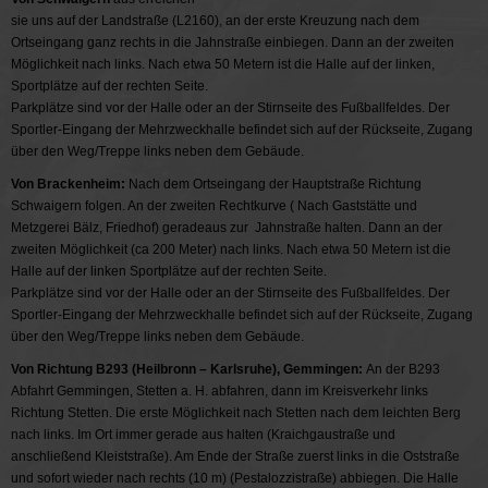
sie uns auf der Landstraße (L2160), an der erste Kreuzung nach dem
Ortseingang ganz rechts in die Jahnstraße einbiegen. Dann an der zweiten
Möglichkeit nach links. Nach etwa 50 Metern ist die Halle auf der linken,
Sportplätze auf der rechten Seite.
Parkplätze sind vor der Halle oder an der Stirnseite des Fußballfeldes. Der
Sportler-Eingang der Mehrzweckhalle befindet sich auf der Rückseite, Zugang
über den Weg/Treppe links neben dem Gebäude.
Von Brackenheim:
Nach dem Ortseingang der Hauptstraße Richtung
Schwaigern folgen. An der zweiten Rechtkurve ( Nach Gaststätte und
Metzgerei Bälz, Friedhof) geradeaus zur Jahnstraße halten. Dann an der
zweiten Möglichkeit (ca 200 Meter) nach links. Nach etwa 50 Metern ist die
Halle auf der linken Sportplätze auf der rechten Seite.
Parkplätze sind vor der Halle oder an der Stirnseite des Fußballfeldes. Der
Sportler-Eingang der Mehrzweckhalle befindet sich auf der Rückseite, Zugang
über den Weg/Treppe links neben dem Gebäude.
Von Richtung B293 (Heilbronn – Karlsruhe), Gemmingen:
An der B293
Abfahrt Gemmingen, Stetten a. H. abfahren, dann im Kreisverkehr links
Richtung Stetten. Die erste Möglichkeit nach Stetten nach dem leichten Berg
nach links. Im Ort immer gerade aus halten (Kraichgaustraße und
anschließend Kleiststraße). Am Ende der Straße zuerst links in die Oststraße
und sofort wieder nach rechts (10 m) (Pestalozzistraße) abbiegen. Die Halle