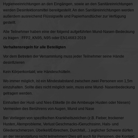
Hygieneeinrichtungen an den Eingängen, sowie an den Sanitäreinrichtungen
werden Desinfektionsmittel bereitgestellt. An den Sanitäreinrichtungen werden
außerdem ausreichend Flüssigseife und Papierhandtücher zur Verfügung
gestellt.
Alle Teilnehmer haben eine der folgend aufgeführten Mund-Nasen-Bedeckung
zu tragen : FFP2, KN95, N95 oder EN14683:2019
Verhaltensregeln für alle Beteiligten
Vor dem Betreten der Versammlung muss jeder Teilnehmer seine Hände
desinfizieren
Kein Körperkontakt, wie Händeschütteln.
Wo immer möglich, ist ein Mindestabstand zwischen zwei Personen von 1,5m
einzuhalten. Sollte dies nicht möglich sein, muss eine Mund- Nasenbedeckung
getragen werden.
Einhalten der Hust- und Nies-Etikette (in die Armbeuge Husten oder Niesen)
Vermeiden des Berührens von Augen, Mund und Nase
Bei Vorliegen von spezifischen Krankheitszeichen (z.B. Fieber, trockener
Husten, Atemprobleme, Verlust Geschmacks-/Geruchssinn, Hals- und
Gliederschmerzen, Übelkeit/Erbrechen, Durchfall,...) jeglicher Schwere dürfen
an der Veranstaltung nicht teilnehmen! Dies gilt auch für Personen, die Kontakt