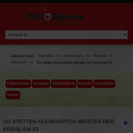
Startseite
Abteilungen
Fussball
Aktuelle Seite:
>>
>>
>>
Aktuelles
>>
SG Stetten-Kleingartch Meister der Kreisliga A3
Fußball Home
Aktuelles
SGSK2000.de
Kontakt
Geschichte
Galerie
SG STETTEN-KLEINGARTCH MEISTER DER
KREISLIGA A3